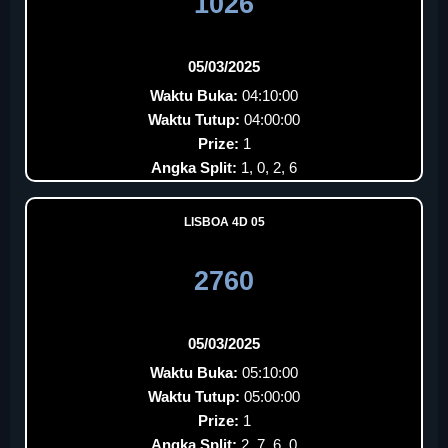
1026
05/03/2025
Waktu Buka:
04:10:00
Waktu Tutup:
04:00:00
Prize:
1
Angka Split:
1, 0, 2, 6
LISBOA 4D 05
2760
05/03/2025
Waktu Buka:
05:10:00
Waktu Tutup:
05:00:00
Prize:
1
Angka Split:
2, 7, 6, 0