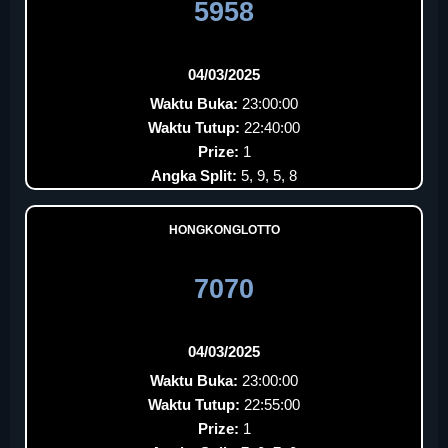
5958
04/03/2025
Waktu Buka:
23:00:00
Waktu Tutup:
22:40:00
Prize:
1
Angka Split:
5, 9, 5, 8
HONGKONGLOTTO
7070
04/03/2025
Waktu Buka:
23:00:00
Waktu Tutup:
22:55:00
Prize:
1