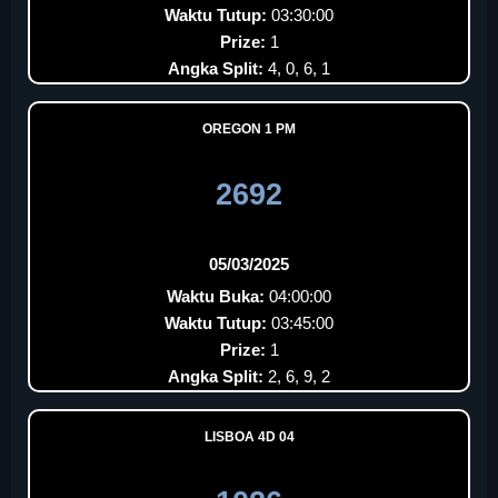
Waktu Tutup:
03:30:00
Prize:
1
Angka Split:
4, 0, 6, 1
OREGON 1 PM
2692
05/03/2025
Waktu Buka:
04:00:00
Waktu Tutup:
03:45:00
Prize:
1
Angka Split:
2, 6, 9, 2
LISBOA 4D 04