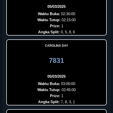
05/03/2025
Waktu Buka:
02:30:00
Waktu Tutup:
02:15:00
Prize:
1
Angka Split:
0, 5, 8, 6
CAROLINA DAY
7831
05/03/2025
Waktu Buka:
03:00:00
Waktu Tutup:
02:45:00
Prize:
1
Angka Split:
7, 8, 3, 1