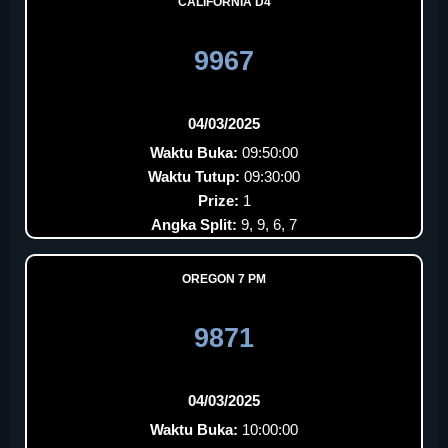
CALIFORNIA D4
9967
04/03/2025
Waktu Buka:
09:50:00
Waktu Tutup:
09:30:00
Prize:
1
Angka Split:
9, 9, 6, 7
OREGON 7 PM
9871
04/03/2025
Waktu Buka:
10:00:00