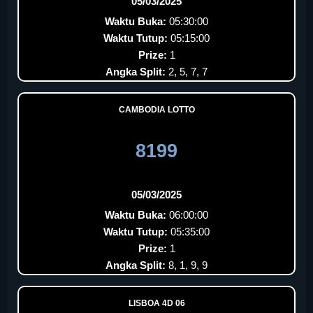
05/03/2025
Waktu Buka:
05:30:00
Waktu Tutup:
05:15:00
Prize:
1
Angka Split:
2, 5, 7, 7
CAMBODIA LOTTO
8199
05/03/2025
Waktu Buka:
06:00:00
Waktu Tutup:
05:35:00
Prize:
1
Angka Split:
8, 1, 9, 9
LISBOA 4D 06