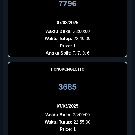
7796
07/03/2025
Waktu Buka:
23:00:00
Waktu Tutup:
22:40:00
Prize:
1
Angka Split:
7, 7, 9, 6
HONGKONGLOTTO
3685
07/03/2025
Waktu Buka:
23:00:00
Waktu Tutup:
22:55:00
Prize:
1