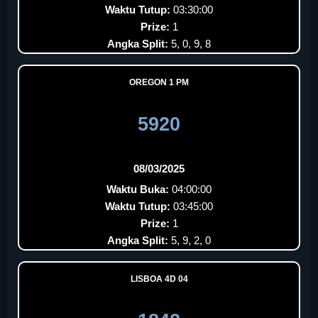
Waktu Tutup:
03:30:00
Prize:
1
Angka Split:
5, 0, 9, 8
OREGON 1 PM
5920
08/03/2025
Waktu Buka:
04:00:00
Waktu Tutup:
03:45:00
Prize:
1
Angka Split:
5, 9, 2, 0
LISBOA 4D 04