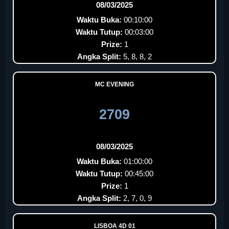
08/03/2025
Waktu Buka:
00:10:00
Waktu Tutup:
00:03:00
Prize:
1
Angka Split:
5, 8, 8, 2
MC EVENING
2709
08/03/2025
Waktu Buka:
01:00:00
Waktu Tutup:
00:45:00
Prize:
1
Angka Split:
2, 7, 0, 9
LISBOA 4D 01