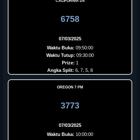
CALIFORNIA D4
6758
07/03/2025
Waktu Buka:
09:50:00
Waktu Tutup:
09:30:00
Prize:
1
Angka Split:
6, 7, 5, 8
OREGON 7 PM
3773
07/03/2025
Waktu Buka:
10:00:00