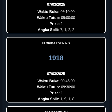
07/03/2025
Waktu Buka:
09:10:00
Waktu Tutup:
09:00:00
Prize:
1
Angka Split:
7, 1, 2, 2
FLORIDA EVENING
1918
07/03/2025
Waktu Buka:
09:45:00
Waktu Tutup:
09:30:00
Prize:
1
Angka Split:
1, 9, 1, 8