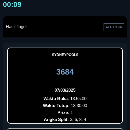
00:09
Hasil Togel
ALADIN666
SYDNEYPOOLS
3684
07/03/2025
Waktu Buka:
13:55:00
Waktu Tutup:
13:30:00
Prize:
1
Angka Split:
3, 6, 8, 4