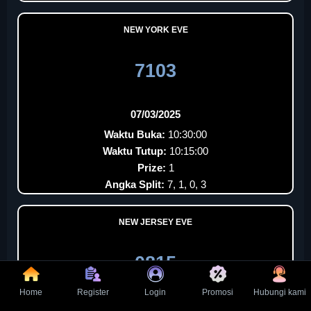
NEW YORK EVE
7103
07/03/2025
Waktu Buka:
10:30:00
Waktu Tutup:
10:15:00
Prize:
1
Angka Split:
7, 1, 0, 3
NEW JERSEY EVE
0815
Home
Register
Login
Promosi
Hubungi kami
07/03/2025