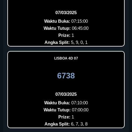
07/03/2025
Waktu Buka:
07:15:00
Waktu Tutup:
06:45:00
Prize:
1
Angka Split:
5, 9, 0, 1
LISBOA 4D 07
6738
07/03/2025
Waktu Buka:
07:10:00
Waktu Tutup:
07:00:00
Prize:
1
Angka Split:
6, 7, 3, 8