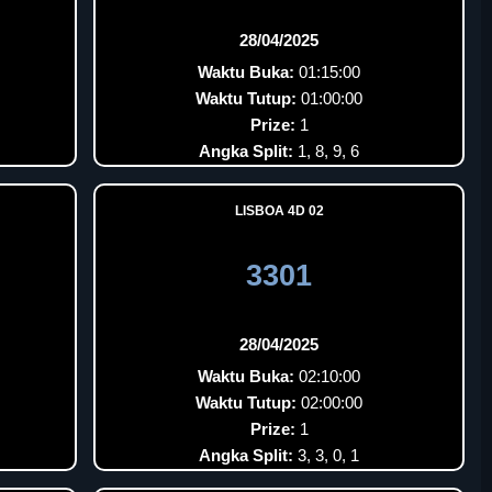
28/04/2025
Waktu Buka:
01:15:00
Waktu Tutup:
01:00:00
Prize:
1
Angka Split:
1, 8, 9, 6
LISBOA 4D 02
3301
28/04/2025
Waktu Buka:
02:10:00
Waktu Tutup:
02:00:00
Prize:
1
Angka Split:
3, 3, 0, 1