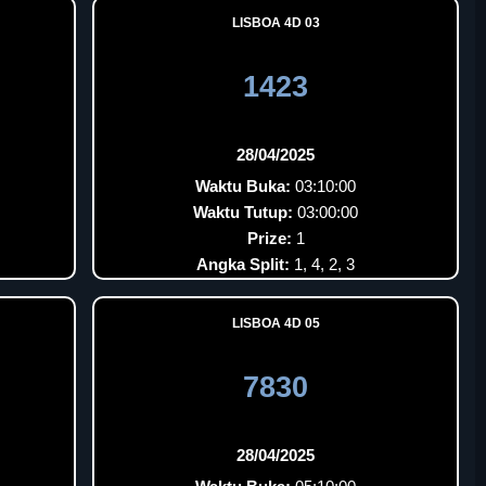
LISBOA 4D 03
1423
28/04/2025
Waktu Buka:
03:10:00
Waktu Tutup:
03:00:00
Prize:
1
Angka Split:
1, 4, 2, 3
LISBOA 4D 05
7830
28/04/2025