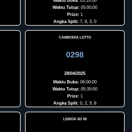
Waktu Buka:
05:10:00
Waktu Tutup:
05:00:00
Prize:
1
Angka Split:
7, 8, 3, 0
CAMBODIA LOTTO
0298
28/04/2025
Waktu Buka:
06:00:00
Waktu Tutup:
05:35:00
Prize:
1
Angka Split:
0, 2, 9, 8
LISBOA 4D 06