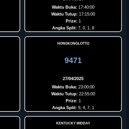
Waktu Buka:
17:40:00
Waktu Tutup:
17:15:00
Prize:
1
Angka Split:
7, 0, 1, 8
HONGKONGLOTTO
9471
27/04/2025
Waktu Buka:
23:00:00
Waktu Tutup:
22:55:00
Prize:
1
Angka Split:
9, 4, 7, 1
KENTUCKY MIDDAY