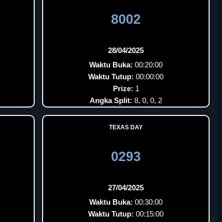
8002
28/04/2025
Waktu Buka:
00:20:00
Waktu Tutup:
00:00:00
Prize:
1
Angka Split:
8, 0, 0, 2
TEXAS DAY
0293
27/04/2025
Waktu Buka:
00:30:00
Waktu Tutup:
00:15:00