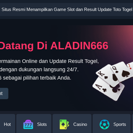
ilkan Game Slot dan Result Update Toto Togel Terpercaya Di Web
Datang Di
ALADIN666
ermainan Online dan Update Result Togel,
dengan dukungan langsung 24/7.
sebagai pilihan terbaik Anda.
t
Hot
Slots
Casino
Sports