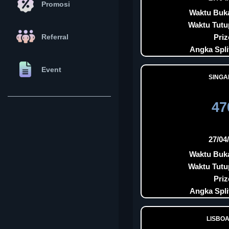
Promosi
Waktu Buk
Waktu Tutu
Referral
Priz
Angka Spli
Event
SINGA
47
27/04
Waktu Buk
Waktu Tutu
Priz
Angka Spli
LISBOA