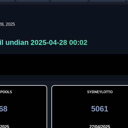
 28, 2025
l undian 2025-04-28 00:02
YPOOLS
SYDNEYLOTTO
68
5061
/2025
27/04/2025