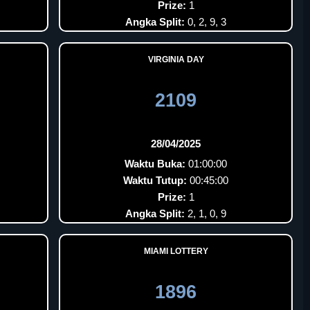
Prize:
1
Angka Split:
0, 2, 9, 3
VIRGINIA DAY
2109
28/04/2025
Waktu Buka:
01:00:00
Waktu Tutup:
00:45:00
Prize:
1
Angka Split:
2, 1, 0, 9
MIAMI LOTTERY
1896