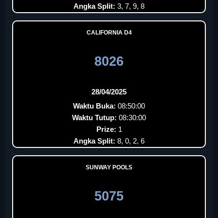
Angka Split:
3, 7, 9, 8
CALIFORNIA D4
8026
28/04/2025
Waktu Buka:
08:50:00
Waktu Tutup:
08:30:00
Prize:
1
Angka Split:
8, 0, 2, 6
SUNWAY POOLS
5075