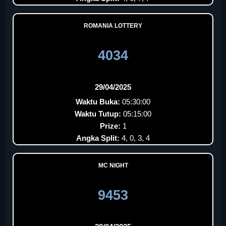
ROMANIA LOTTERY
4034
29/04/2025
Waktu Buka:
05:30:00
Waktu Tutup:
05:15:00
Prize:
1
Angka Split:
4, 0, 3, 4
MC NIGHT
9453