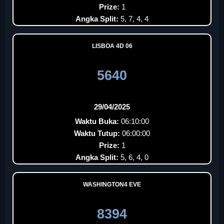
Prize:
1
Angka Split:
5, 7, 4, 4
LISBOA 4D 06
5640
29/04/2025
Waktu Buka:
06:10:00
Waktu Tutup:
06:00:00
Prize:
1
Angka Split:
5, 6, 4, 0
WASHINGTON4 EVE
8394