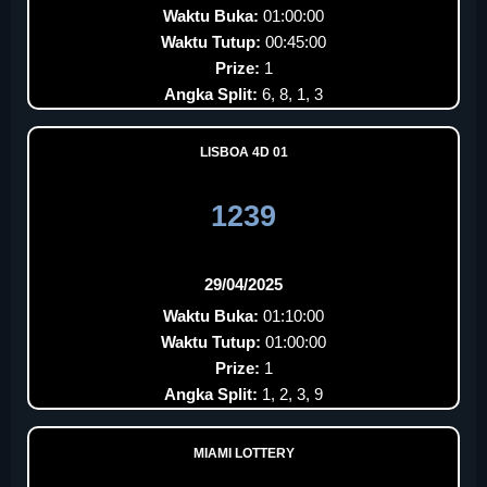
Waktu Buka:
01:00:00
Waktu Tutup:
00:45:00
Prize:
1
Angka Split:
6, 8, 1, 3
LISBOA 4D 01
1239
29/04/2025
Waktu Buka:
01:10:00
Waktu Tutup:
01:00:00
Prize:
1
Angka Split:
1, 2, 3, 9
MIAMI LOTTERY