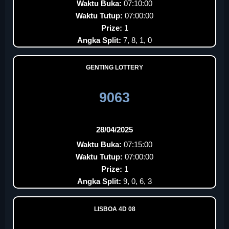
Waktu Buka:
07:10:00
Waktu Tutup:
07:00:00
Prize:
1
Angka Split:
7, 8, 1, 0
GENTING LOTTERY
9063
28/04/2025
Waktu Buka:
07:15:00
Waktu Tutup:
07:00:00
Prize:
1
Angka Split:
9, 0, 6, 3
LISBOA 4D 08