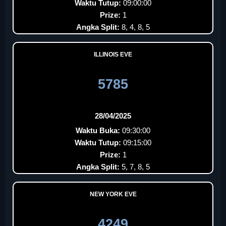
Waktu Tutup:
09:00:00
Prize:
1
Angka Split:
8, 4, 8, 5
ILLINOIS EVE
5785
28/04/2025
Waktu Buka:
09:30:00
Waktu Tutup:
09:15:00
Prize:
1
Angka Split:
5, 7, 8, 5
NEW YORK EVE
4249