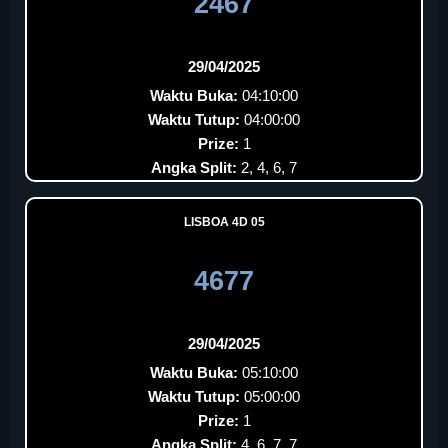
2467
29/04/2025
Waktu Buka:
04:10:00
Waktu Tutup:
04:00:00
Prize:
1
Angka Split:
2, 4, 6, 7
LISBOA 4D 05
4677
29/04/2025
Waktu Buka:
05:10:00
Waktu Tutup:
05:00:00
Prize:
1
Angka Split:
4, 6, 7, 7