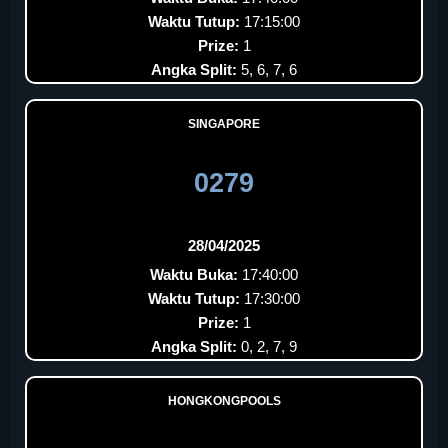
Waktu Tutup:
17:15:00
Prize:
1
Angka Split:
5, 6, 7, 6
SINGAPORE
0279
28/04/2025
Waktu Buka:
17:40:00
Waktu Tutup:
17:30:00
Prize:
1
Angka Split:
0, 2, 7, 9
HONGKONGPOOLS