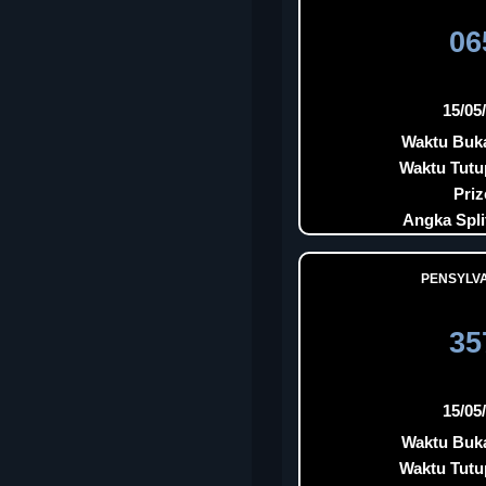
06
15/05
Waktu Buk
Waktu Tutu
Priz
Angka Spli
PENSYLVA
35
15/05
Waktu Buk
Waktu Tutu