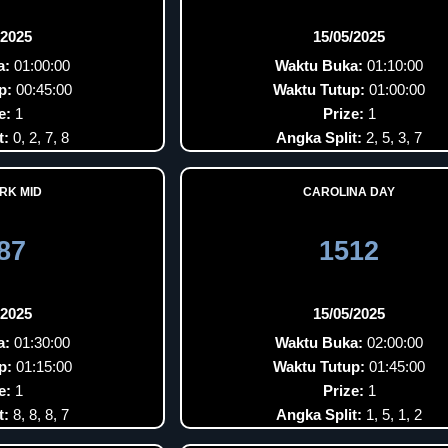
/2025
15/05/2025
a:
01:00:00
Waktu Buka:
01:10:00
p:
00:45:00
Waktu Tutup:
01:00:00
e:
1
Prize:
1
t:
0, 2, 7, 8
Angka Split:
2, 5, 3, 7
RK MID
CAROLINA DAY
87
1512
/2025
15/05/2025
a:
01:30:00
Waktu Buka:
02:00:00
p:
01:15:00
Waktu Tutup:
01:45:00
e:
1
Prize:
1
t:
8, 8, 8, 7
Angka Split:
1, 5, 1, 2