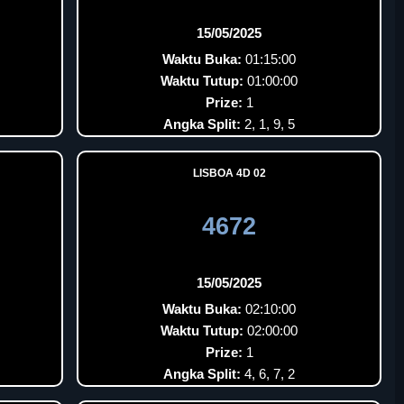
15/05/2025
Waktu Buka:
01:15:00
Waktu Tutup:
01:00:00
Prize:
1
Angka Split:
2, 1, 9, 5
LISBOA 4D 02
4672
15/05/2025
Waktu Buka:
02:10:00
Waktu Tutup:
02:00:00
Prize:
1
Angka Split:
4, 6, 7, 2