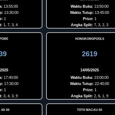
a:
13:55:00
Waktu Buka:
13:50:00
p:
13:30:00
Waktu Tutup:
13:45:00
e:
1
Prize:
1
t:
1, 7, 3, 4
Angka Split:
7, 3, 2, 3
PORE
HONGKONGPOOLS
39
2619
/2025
14/05/2025
a:
17:40:00
Waktu Buka:
23:00:00
p:
17:30:00
Waktu Tutup:
22:40:00
e:
1
Prize:
1
t:
3, 4, 3, 9
Angka Split:
2, 6, 1, 9
 4D 00
TOTO MACAU 00