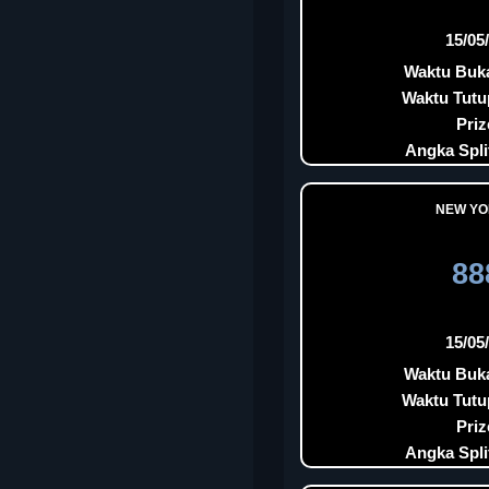
15/05
Waktu Buk
Waktu Tutu
Priz
Angka Spli
NEW YO
88
15/05
Waktu Buk
Waktu Tutu
Priz
Angka Spli