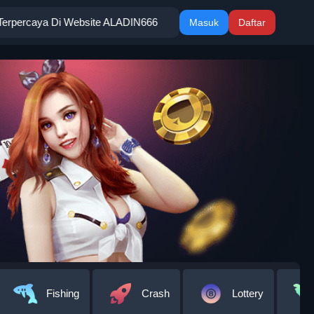
ebsite ALADIN666
Masuk
Daftar
Fishing
Crash
Lottery