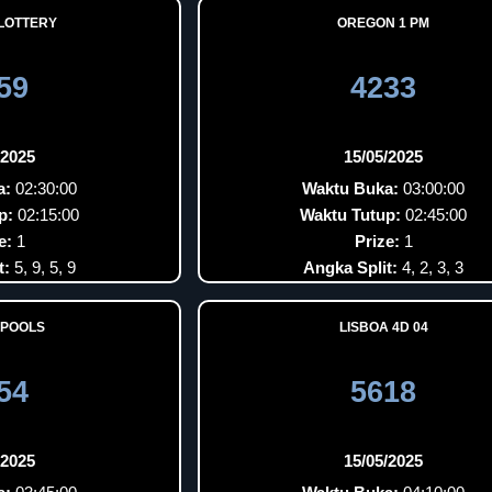
LOTTERY
OREGON 1 PM
59
4233
/2025
15/05/2025
a:
02:30:00
Waktu Buka:
03:00:00
p:
02:15:00
Waktu Tutup:
02:45:00
e:
1
Prize:
1
t:
5, 9, 5, 9
Angka Split:
4, 2, 3, 3
 POOLS
LISBOA 4D 04
54
5618
/2025
15/05/2025