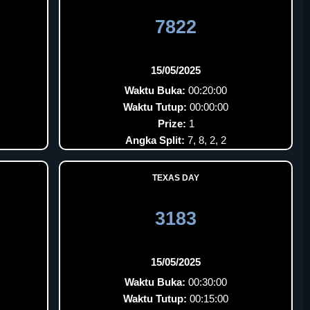
7822
15/05/2025
Waktu Buka:
00:20:00
Waktu Tutup:
00:00:00
Prize:
1
Angka Split:
7, 8, 2, 2
TEXAS DAY
3183
15/05/2025
Waktu Buka:
00:30:00
Waktu Tutup:
00:15:00