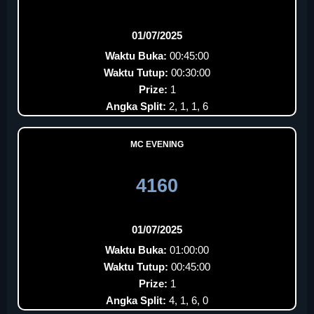
01/07/2025
Waktu Buka:
00:45:00
Waktu Tutup:
00:30:00
Prize:
1
Angka Split:
2, 1, 1, 6
MC EVENING
4160
01/07/2025
Waktu Buka:
01:00:00
Waktu Tutup:
00:45:00
Prize:
1
Angka Split:
4, 1, 6, 0