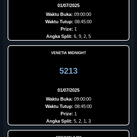
01/07/2025
Waktu Buka:
09:00:00
Waktu Tutup:
08:45:00
Prize:
1
Angka Split:
6, 9, 2, 5
VENETIA MIDNIGHT
5213
01/07/2025
Waktu Buka:
09:00:00
Waktu Tutup:
08:45:00
Prize:
1
Angka Split:
5, 2, 1, 3