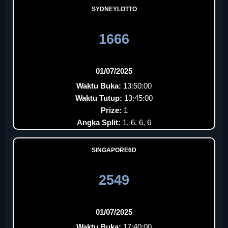
SYDNEYLOTTO
1666
01/07/2025
Waktu Buka:
13:50:00
Waktu Tutup:
13:45:00
Prize:
1
Angka Split:
1, 6, 6, 6
SINGAPORE6D
2549
01/07/2025
Waktu Buka:
17:40:00