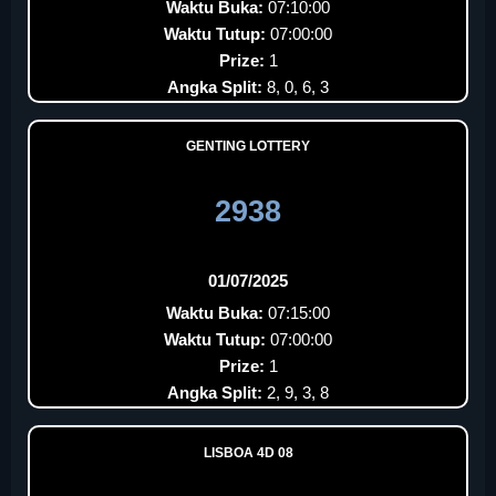
Waktu Buka:
07:10:00
Waktu Tutup:
07:00:00
Prize:
1
Angka Split:
8, 0, 6, 3
GENTING LOTTERY
2938
01/07/2025
Waktu Buka:
07:15:00
Waktu Tutup:
07:00:00
Prize:
1
Angka Split:
2, 9, 3, 8
LISBOA 4D 08