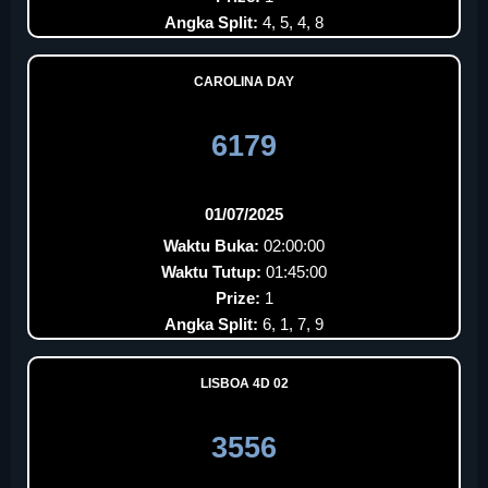
Angka Split:
4, 5, 4, 8
CAROLINA DAY
6179
01/07/2025
Waktu Buka:
02:00:00
Waktu Tutup:
01:45:00
Prize:
1
Angka Split:
6, 1, 7, 9
LISBOA 4D 02
3556