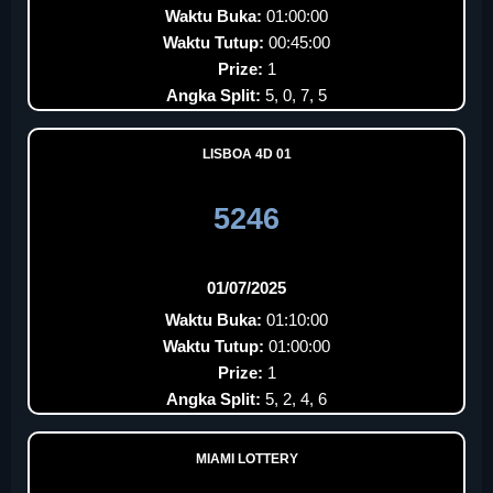
Waktu Buka:
01:00:00
Waktu Tutup:
00:45:00
Prize:
1
Angka Split:
5, 0, 7, 5
LISBOA 4D 01
5246
01/07/2025
Waktu Buka:
01:10:00
Waktu Tutup:
01:00:00
Prize:
1
Angka Split:
5, 2, 4, 6
MIAMI LOTTERY