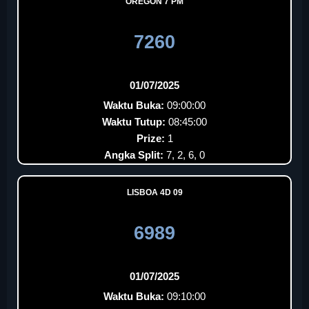
OREGON 7 PM
7260
01/07/2025
Waktu Buka:
09:00:00
Waktu Tutup:
08:45:00
Prize:
1
Angka Split:
7, 2, 6, 0
LISBOA 4D 09
6989
01/07/2025
Waktu Buka:
09:10:00