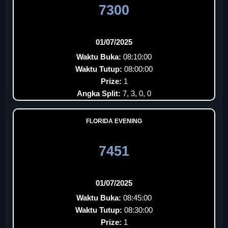
7300
01/07/2025
Waktu Buka:
08:10:00
Waktu Tutup:
08:00:00
Prize:
1
Angka Split:
7, 3, 0, 0
FLORIDA EVENING
7451
01/07/2025
Waktu Buka:
08:45:00
Waktu Tutup:
08:30:00
Prize:
1