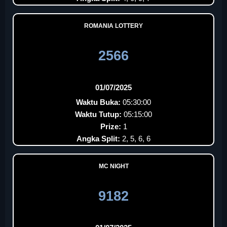
ROMANIA LOTTERY
2566
01/07/2025
Waktu Buka:
05:30:00
Waktu Tutup:
05:15:00
Prize:
1
Angka Split:
2, 5, 6, 6
MC NIGHT
9182