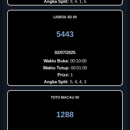
Angka Split:
9, 4, 1, 6
LISBOA 4D 00
5443
02/07/2025
Waktu Buka:
00:10:00
Waktu Tutup:
00:01:00
Prize:
1
Angka Split:
5, 4, 4, 3
TOTO MACAU 00
1288