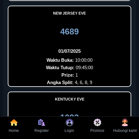
NEW JERSEY EVE
4689
01/07/2025
Waktu Buka:
10:00:00
Waktu Tutup:
09:45:00
Prize:
1
Angka Split:
4, 6, 8, 9
KENTUCKY EVE
1093
Home
Register
Login
Promosi
Hubungi kami
01/07/2025