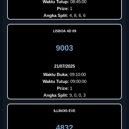
Waktu Tutup:
08:45:00
Prize:
1
Angka Split:
4, 8, 6, 6
LISBOA 4D 09
9003
21/07/2025
Waktu Buka:
09:10:00
Waktu Tutup:
09:00:00
Prize:
1
Angka Split:
9, 0, 0, 3
ILLINOIS EVE
4832