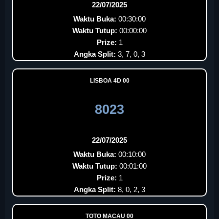
22/07/2025
Waktu Buka:
00:30:00
Waktu Tutup:
00:00:00
Prize:
1
Angka Split:
3, 7, 0, 3
LISBOA 4D 00
8023
22/07/2025
Waktu Buka:
00:10:00
Waktu Tutup:
00:01:00
Prize:
1
Angka Split:
8, 0, 2, 3
TOTO MACAU 00