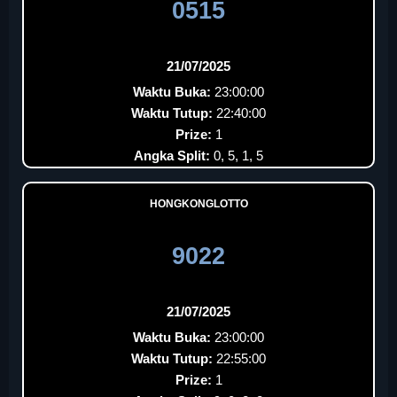
0515
21/07/2025
Waktu Buka:
23:00:00
Waktu Tutup:
22:40:00
Prize:
1
Angka Split:
0, 5, 1, 5
HONGKONGLOTTO
9022
21/07/2025
Waktu Buka:
23:00:00
Waktu Tutup:
22:55:00
Prize:
1