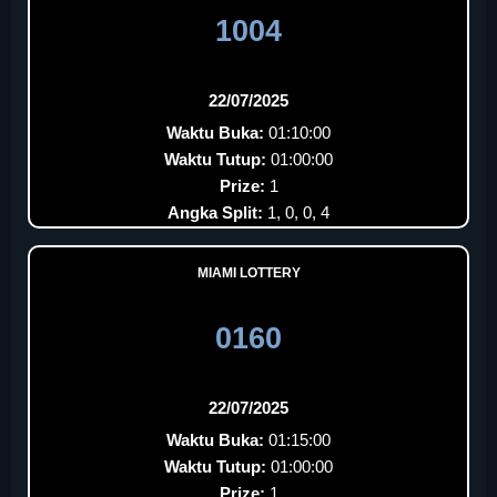
1004
22/07/2025
Waktu Buka:
01:10:00
Waktu Tutup:
01:00:00
Prize:
1
Angka Split:
1, 0, 0, 4
MIAMI LOTTERY
0160
22/07/2025
Waktu Buka:
01:15:00
Waktu Tutup:
01:00:00
Prize:
1