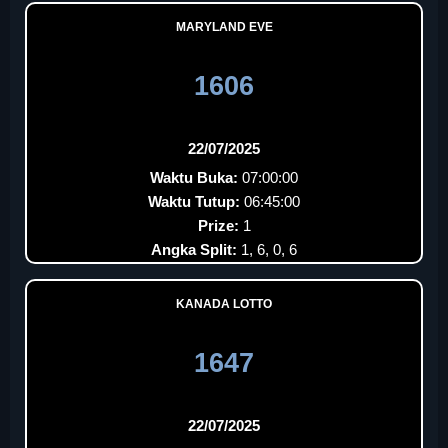
MARYLAND EVE
1606
22/07/2025
Waktu Buka:
07:00:00
Waktu Tutup:
06:45:00
Prize:
1
Angka Split:
1, 6, 0, 6
KANADA LOTTO
1647
22/07/2025