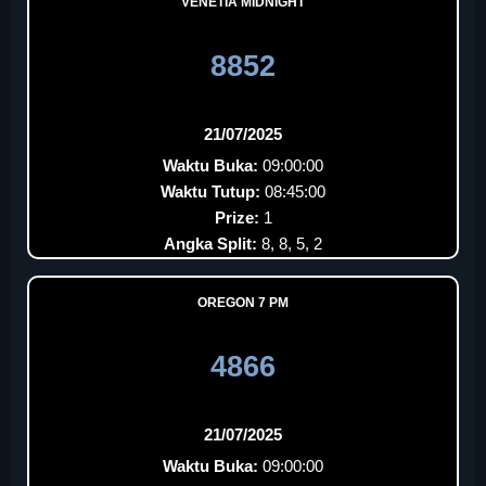
VENETIA MIDNIGHT
8852
21/07/2025
Waktu Buka:
09:00:00
Waktu Tutup:
08:45:00
Prize:
1
Angka Split:
8, 8, 5, 2
OREGON 7 PM
4866
21/07/2025
Waktu Buka:
09:00:00