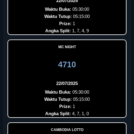
22/07/2025
Waktu Buka:
05:30:00
Waktu Tutup:
05:15:00
Prize:
1
Angka Split:
1, 7, 4, 9
MC NIGHT
4710
22/07/2025
Waktu Buka:
05:30:00
Waktu Tutup:
05:15:00
Prize:
1
Angka Split:
4, 7, 1, 0
CAMBODIA LOTTO