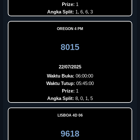
Prize:
1
Angka Split:
1, 6, 6, 3
OREGON 4 PM
8015
22/07/2025
Waktu Buka:
06:00:00
Waktu Tutup:
05:45:00
Prize:
1
Angka Split:
8, 0, 1, 5
LISBOA 4D 06
9618