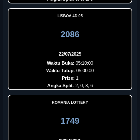
LISBOA 4D 05
2086
22/07/2025
Waktu Buka:
05:10:00
Waktu Tutup:
05:00:00
Prize:
1
Angka Split:
2, 0, 8, 6
ROMANIA LOTTERY
1749