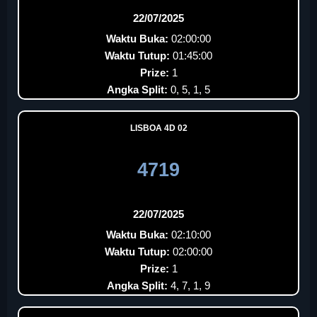
22/07/2025
Waktu Buka:
02:00:00
Waktu Tutup:
01:45:00
Prize:
1
Angka Split:
0, 5, 1, 5
LISBOA 4D 02
4719
22/07/2025
Waktu Buka:
02:10:00
Waktu Tutup:
02:00:00
Prize:
1
Angka Split:
4, 7, 1, 9