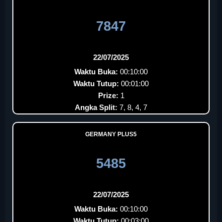
7847
22/07/2025
Waktu Buka:
00:10:00
Waktu Tutup:
00:01:00
Prize:
1
Angka Split:
7, 8, 4, 7
GERMANY PLUS5
5485
22/07/2025
Waktu Buka:
00:10:00
Waktu Tutup:
00:03:00