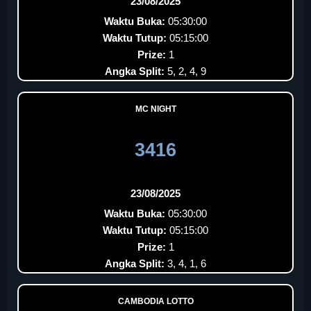
23/08/2025
Waktu Buka:
05:30:00
Waktu Tutup:
05:15:00
Prize:
1
Angka Split:
5, 2, 4, 9
MC NIGHT
3416
23/08/2025
Waktu Buka:
05:30:00
Waktu Tutup:
05:15:00
Prize:
1
Angka Split:
3, 4, 1, 6
CAMBODIA LOTTO