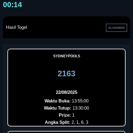
00:14
Hasil Togel
ALADIN666
SYDNEYPOOLS
2163
22/08/2025
Waktu Buka:
13:55:00
Waktu Tutup:
13:30:00
Prize:
1
Angka Split:
2, 1, 6, 3