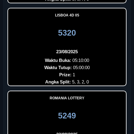
LISBOA 4D 05
5320
23/08/2025
Waktu Buka:
05:10:00
Waktu Tutup:
05:00:00
Prize:
1
Angka Split:
5, 3, 2, 0
ROMANIA LOTTERY
5249