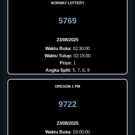
NORWAY LOTTERY
5769
23/08/2025
Waktu Buka:
02:30:00
Waktu Tutup:
02:15:00
Prize:
1
Angka Split:
5, 7, 6, 9
OREGON 1 PM
9722
23/08/2025
Waktu Buka:
03:00:00