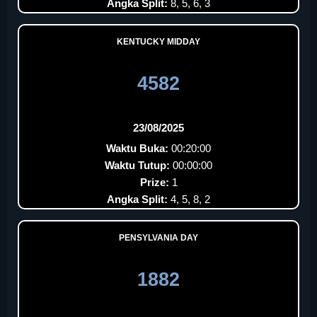
Angka Split:
8, 5, 6, 3
KENTUCKY MIDDAY
4582
23/08/2025
Waktu Buka:
00:20:00
Waktu Tutup:
00:00:00
Prize:
1
Angka Split:
4, 5, 8, 2
PENSYLVANIA DAY
1882