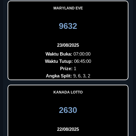
MARYLAND EVE
9632
23/08/2025
Waktu Buka:
07:00:00
Waktu Tutup:
06:45:00
Prize:
1
Angka Split:
9, 6, 3, 2
KANADA LOTTO
2630
22/08/2025