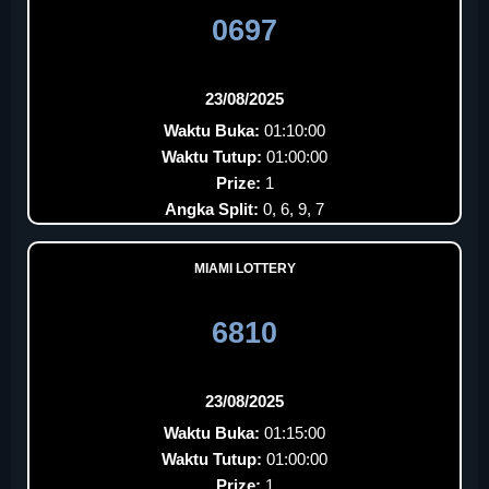
0697
23/08/2025
Waktu Buka:
01:10:00
Waktu Tutup:
01:00:00
Prize:
1
Angka Split:
0, 6, 9, 7
MIAMI LOTTERY
6810
23/08/2025
Waktu Buka:
01:15:00
Waktu Tutup:
01:00:00
Prize:
1