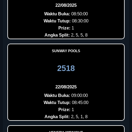
22/08/2025
Waktu Buka:
08:50:00
Waktu Tutup:
08:30:00
Prize:
1
Angka Split:
2, 5, 5, 8
SUNWAY POOLS
2518
22/08/2025
Waktu Buka:
09:00:00
Waktu Tutup:
08:45:00
Prize:
1
Angka Split:
2, 5, 1, 8