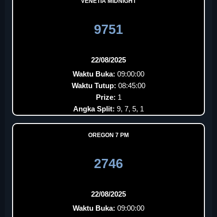
VENETIA MIDNIGHT
9751
22/08/2025
Waktu Buka:
09:00:00
Waktu Tutup:
08:45:00
Prize:
1
Angka Split:
9, 7, 5, 1
OREGON 7 PM
2746
22/08/2025
Waktu Buka:
09:00:00