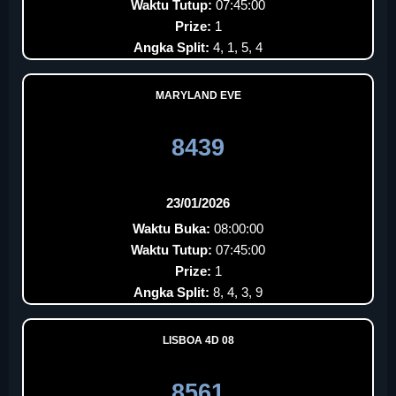
Waktu Tutup:
07:45:00
Prize:
1
Angka Split:
4, 1, 5, 4
MARYLAND EVE
8439
23/01/2026
Waktu Buka:
08:00:00
Waktu Tutup:
07:45:00
Prize:
1
Angka Split:
8, 4, 3, 9
LISBOA 4D 08
8561