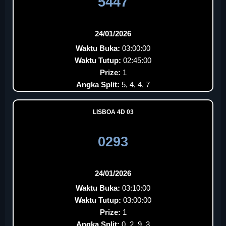
5447
24/01/2026
Waktu Buka:
03:00:00
Waktu Tutup:
02:45:00
Prize:
1
Angka Split:
5, 4, 4, 7
LISBOA 4D 03
0293
24/01/2026
Waktu Buka:
03:10:00
Waktu Tutup:
03:00:00
Prize:
1
Angka Split:
0, 2, 9, 3