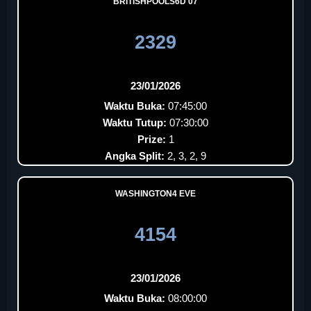
BRITISHPOOLS6D 07
2329
23/01/2026
Waktu Buka:
07:45:00
Waktu Tutup:
07:30:00
Prize:
1
Angka Split:
2, 3, 2, 9
WASHINGTON4 EVE
4154
23/01/2026
Waktu Buka:
08:00:00