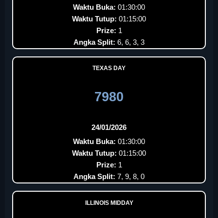
Waktu Buka:
01:30:00
Waktu Tutup:
01:15:00
Prize:
1
Angka Split:
6, 6, 3, 3
TEXAS DAY
7980
24/01/2026
Waktu Buka:
01:30:00
Waktu Tutup:
01:15:00
Prize:
1
Angka Split:
7, 9, 8, 0
ILLINOIS MIDDAY