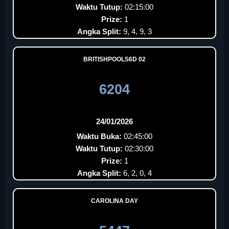
Waktu Tutup:
02:15:00
Prize:
1
Angka Split:
9, 4, 9, 3
BRITISHPOOLS6D 02
6204
24/01/2026
Waktu Buka:
02:45:00
Waktu Tutup:
02:30:00
Prize:
1
Angka Split:
6, 2, 0, 4
CAROLINA DAY