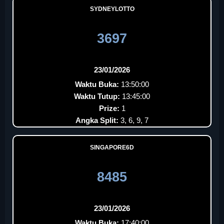
SYDNEYLOTTO
3697
23/01/2026
Waktu Buka:
13:50:00
Waktu Tutup:
13:45:00
Prize:
1
Angka Split:
3, 6, 9, 7
SINGAPORE6D
8485
23/01/2026
Waktu Buka:
17:40:00