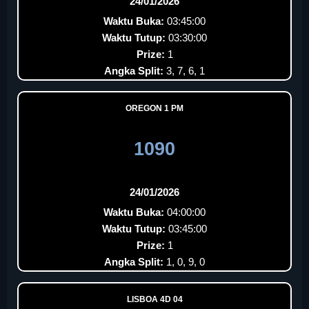
24/01/2026
Waktu Buka:
03:45:00
Waktu Tutup:
03:30:00
Prize:
1
Angka Split:
3, 7, 6, 1
OREGON 1 PM
1090
24/01/2026
Waktu Buka:
04:00:00
Waktu Tutup:
03:45:00
Prize:
1
Angka Split:
1, 0, 9, 0
LISBOA 4D 04