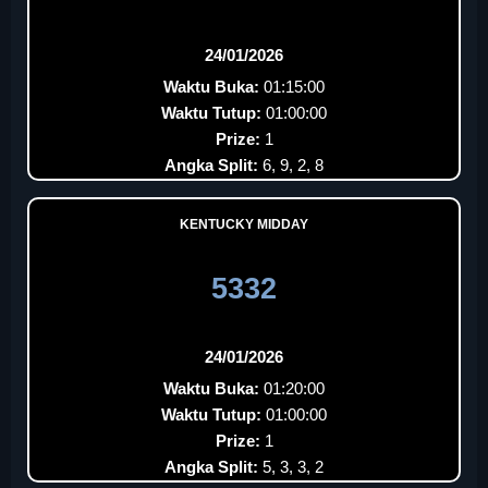
24/01/2026
Waktu Buka:
01:15:00
Waktu Tutup:
01:00:00
Prize:
1
Angka Split:
6, 9, 2, 8
KENTUCKY MIDDAY
5332
24/01/2026
Waktu Buka:
01:20:00
Waktu Tutup:
01:00:00
Prize:
1
Angka Split:
5, 3, 3, 2