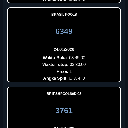
BRASIL POOLS
6349
24/01/2026
Waktu Buka:
03:45:00
Waktu Tutup:
03:30:00
Prize:
1
Angka Split:
6, 3, 4, 9
BRITISHPOOLS6D 03
3761