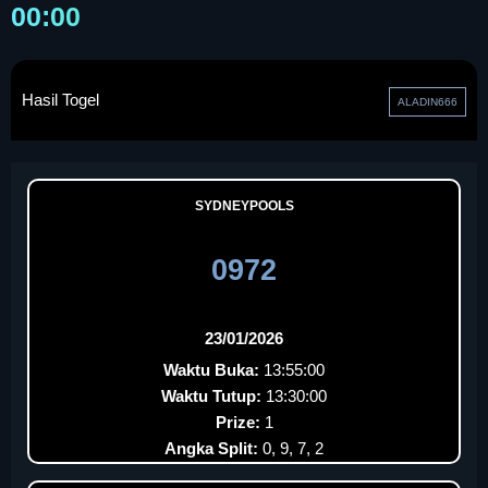
00:00
Hasil Togel
ALADIN666
SYDNEYPOOLS
0972
23/01/2026
Waktu Buka:
13:55:00
Waktu Tutup:
13:30:00
Prize:
1
Angka Split:
0, 9, 7, 2