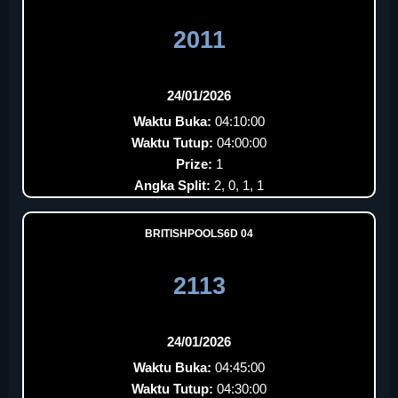
2011
24/01/2026
Waktu Buka:
04:10:00
Waktu Tutup:
04:00:00
Prize:
1
Angka Split:
2, 0, 1, 1
BRITISHPOOLS6D 04
2113
24/01/2026
Waktu Buka:
04:45:00
Waktu Tutup:
04:30:00