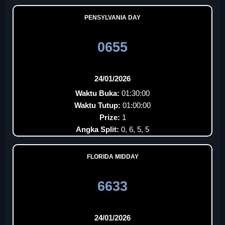
PENSYLVANIA DAY
0655
24/01/2026
Waktu Buka:
01:30:00
Waktu Tutup:
01:00:00
Prize:
1
Angka Split:
0, 6, 5, 5
FLORIDA MIDDAY
6633
24/01/2026