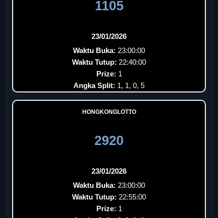
1105
23/01/2026
Waktu Buka:
23:00:00
Waktu Tutup:
22:40:00
Prize:
1
Angka Split:
1, 1, 0, 5
HONGKONGLOTTO
2920
23/01/2026
Waktu Buka:
23:00:00
Waktu Tutup:
22:55:00
Prize:
1